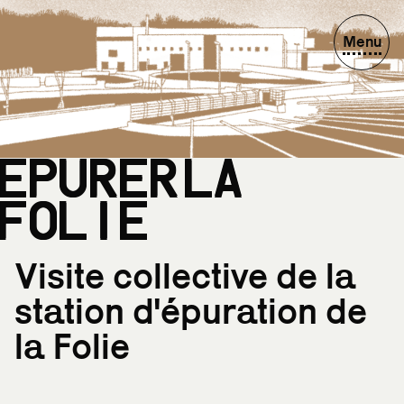
Menu
Accueil
Actualités
Crédits
ÉPURER LA
FOLIE
Visite collective de la
station d'épuration de
contact@clubdebridge.fr
la Folie
Site web
Instagram